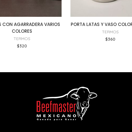
 CON AGARRADERA VARIOS
PORTA LATAS Y VASO COLO
COLORES
TERMOS
TERMOS
$
360
$
320