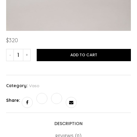
$
320
ADD TO CART
Category:
Vaso
Share:
DESCRIPTION
REVIEWS (0)