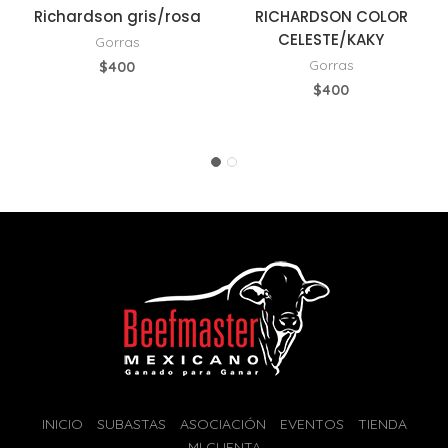
Richardson gris/rosa
RICHARDSON COLOR
CELESTE/KAKY
Gorras
Gorras
$
400
$
400
INICIO
SUBASTAS
ASOCIACIÓN
EVENTOS
TIENDA
MI CUENTA