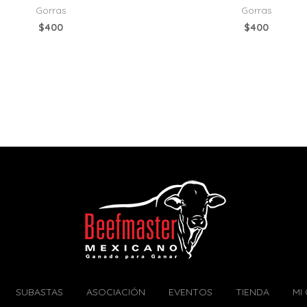
Gorras
Gorras
$
400
$
400
SUBASTAS
ASOCIACIÓN
EVENTOS
TIENDA
MI